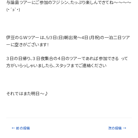
与論島ツアーにご参加のフジシン、たっぷり楽しんできてね～～～～
(・´з`・)
伊豆のＧＷツアーは、5/3日(日)朝出発～4日(月祝)の一泊二日ツア
ーに空きがございます！
３日の日帰り、３日夜集合の４日のツアーであれば参加できる
って
方がいらっしゃいましたら、スタッフまでご連絡ください
それではまた明日～♪
←
前の投稿
次の投稿
→