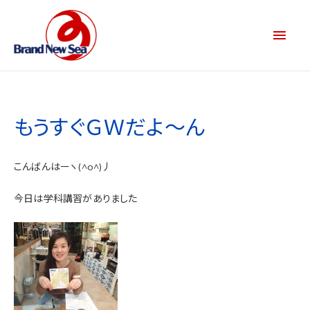
もうすぐＧＷだよ～ん
こんばんはーヽ(^o^)丿
今日は学科講習がありました