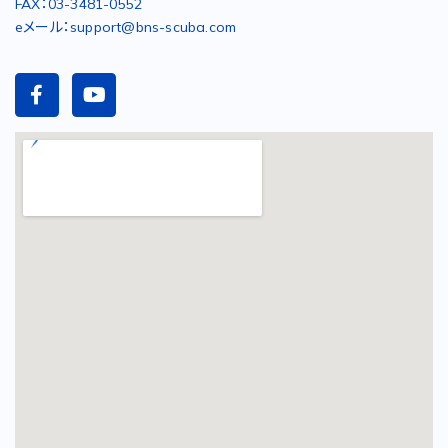
FAX：03-3481-0552
eメール：support@bns-scuba.com