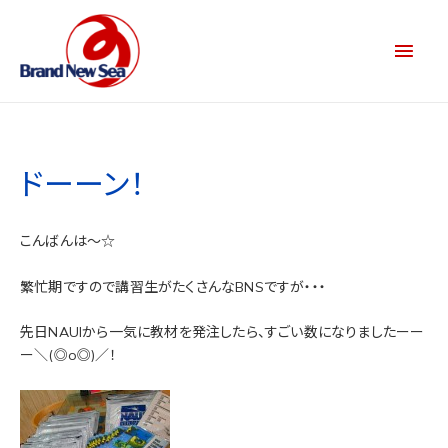
ドーーン！
こんばんは～☆
繁忙期ですので講習生がたくさんなBNSですが・・・
先日NAUIから一気に教材を発注したら、すごい数になりましたーー
ー＼(◎o◎)／！