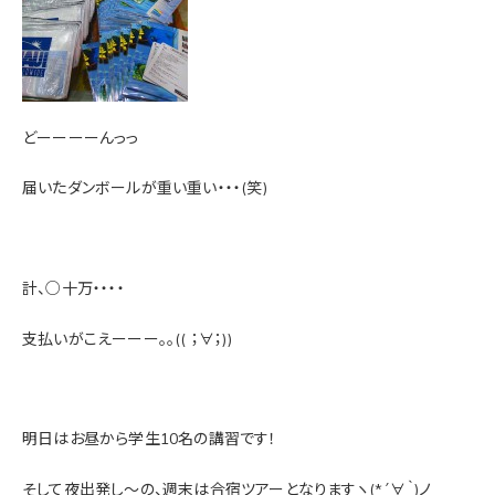
どーーーーんっっ
届いたダンボールが重い重い・・・(笑)
計、○十万・・・・
支払いがこえーーー。。(( ；∀；))
明日はお昼から学生10名の講習です！
そして夜出発し～の、週末は合宿ツアーとなりますヽ(*´∀｀)ノ