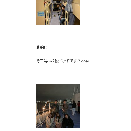
乗船！！！
特二等は2段ベッドです(*^^)v