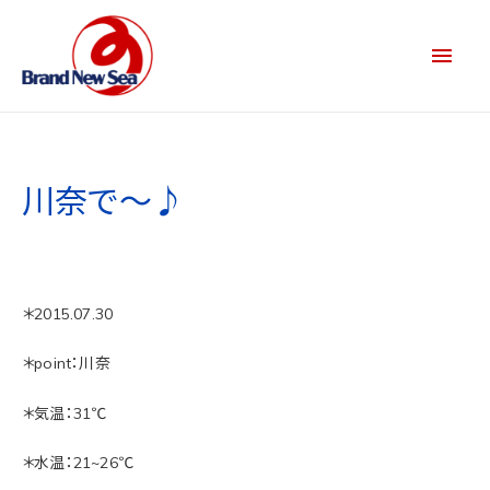
川奈で～♪
＊2015.07.30
＊point：川奈
＊気温：31℃
＊水温：21~26℃