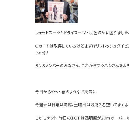
ウェットスーツとドライスーツと、、色決めに困りましたね
Ｃカードは取得しているけどまずはリフレッシュダイビ
(^o^)丿
ＢＮＳメンバーのみなさん、これからマツハシさんをよ
今日からやっと春のようなお天気に
今週末は日曜は満席、土曜日は残席２名空いてますよ
しかもナント
昨日のＩＯＰは透明度が20ｍオーバー