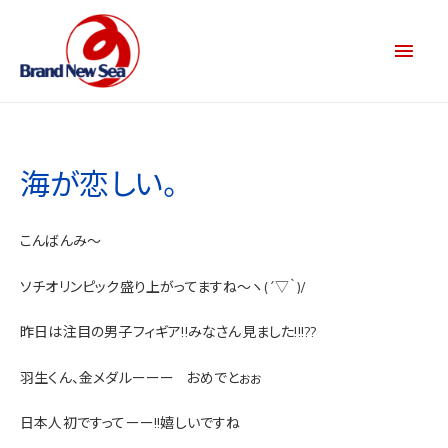
海が恋しい。
こんばんみ～
ソチオリンピック盛り上がってますね～ヽ(´▽｀)/
昨日は注目の男子フィギア!!みなさん見ました!!!??
羽生くん、金メダルーーー
おめでとぉぉ
日本人初ですってーー!!嬉しいですね