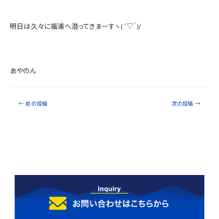
明日は久々に福浦へ潜ってきまーすヽ(´▽｀)/
あやのん
←
前の投稿
次の投稿
→