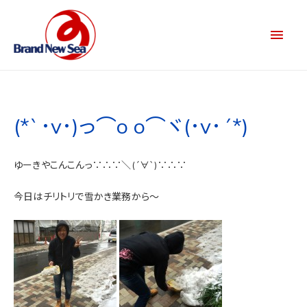
(*`･v･)っ⌒o o⌒ヾ(･v･´*)
ゆーきやこんこんっ∵∴∵＼(´∀`)∵∴∵
今日はチリトリで雪かき業務から～