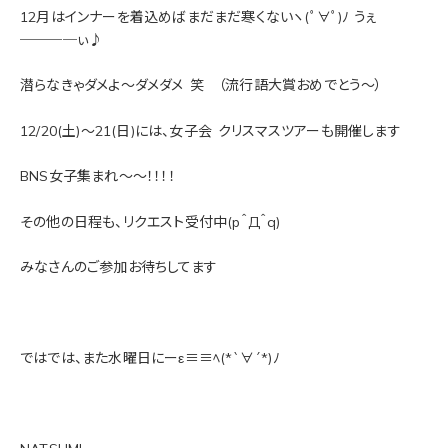
12月はインナーを着込めばまだまだ寒くないヽ(ﾟ∀ﾟ)ﾉ うぇ
────ぃ♪
潜らなきゃダメよ～ダメダメ
笑 （流行語大賞おめでとう～）
12/20(土)～21(日)には、女子会
クリスマスツアーも開催します
BNS女子集まれ～～！！！！
その他の日程も、リクエスト受付中(p＾Д＾q)
みなさんのご参加お待ちしてます
ではでは、また水曜日にーε≡≡ﾍ(*`∀´*)ﾉ