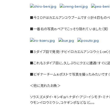
■今ＩＯＰはカエルアンコウブームです☆計４匹ものベ
■一番右の写真ゎペアでこっそり隠れていました（笑）
■３ダイブ目で発見！チビイロカエルアンコウ☆１㎝く
■これも３ダイブ目に、久しぶりにクエに遭遇！すぐに
■ビギナーチームゎポストで写真を撮ったみたいです
＜他に見れたお魚＞
ソラスズメダイ・キンギョハナダイ・アジ・イシモチ・ミナ
ウモンイロウミウシ、コケギンポなどなど。。。