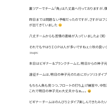
裏ツアーでチーム「角」は八丈島へ行っておりますが、
昨日までは問題ない予報だったのですが、さすがはフジ
が出てきていました
八丈チームからも苦情の連絡が入っていましたよ（笑）
それでもやはりＩＯＰは人が多いですねぇ☆秋の良いシ
:oups:
本日はビギナー＆ブランクチームと、明日からの神子
遠征チームは、明日の神子元のためにガッツリ３ダイ
もちろん魚も見つつ、フロートの打ち上げ練習や、中性
これで明日の神子元ゎ大丈夫かなぁ。。。
ビギナーチームはのんびり２ダイブ楽しんできたみた