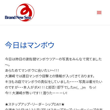
今日はマンボウ
今日は昨日の波佐間マンボウツアーの写真をみんなで見てました
～。
あらためてマンボウに会いたい～！！！
大瀬崎では連日マンボウ目撃との情報が入ってきております。
キヨもお店でマンボウの真似をしていました・・・・・写真は載せたい
のですが・・・本人がダメ！！！と拒否！却下でしたm(_ _)m ちっ！
今！！大瀬崎が熱いです！！潜りたーーーい！
★ステップアップ・リーダーシップDAY★
今週末２０日(土）２１日（日）はステップアップ・リーダーシップの方