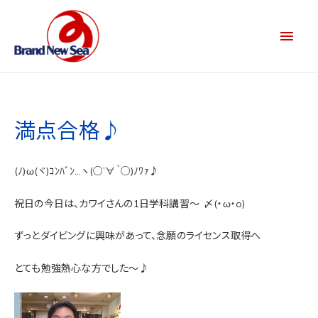
満点合格♪
(ﾉ)ω(ヾ)ｺﾝﾊﾞﾝ…ヽ(○’∀｀○)ﾉﾜｧ♪
祝日の今日は、カワイさんの1日学科講習～
〆(・ω・o)
ずっとダイビングに興味があって、念願のライセンス取得へ
とても勉強熱心な方でした～♪