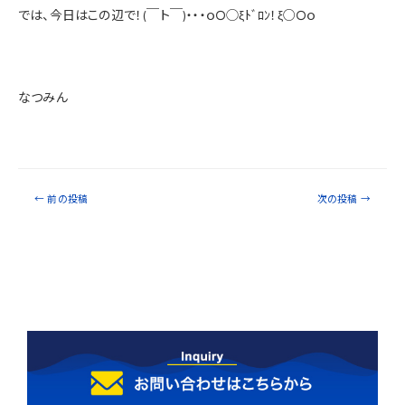
では、今日はこの辺で！(￣ト￣)・・・ｏＯ◯ξﾄﾞﾛﾝ！ξ○Ｏｏ
なつみん
←
前の投稿
次の投稿
→