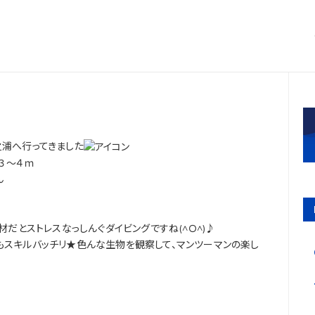
之浦へ行ってきました
：３～４ｍ
ん
材だとストレスなっしんぐダイビングですね(^Ｏ^)♪
もスキルバッチリ★色んな生物を観察して、マンツーマンの楽し