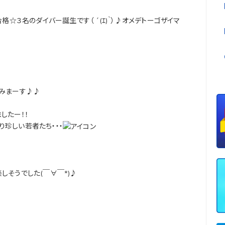
格☆３名のダイバー誕生です（ ´(ｴ)｀）♪オメデトーゴザイマ
進みまーす♪♪
したー！！
珍しい若者たち・・・
しそうでした(￣∀￣*)♪