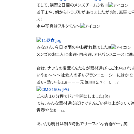
そして、講習２日目のメンズチーム３名!!!!
若干１名、朝からトラブルがありましたが(笑)、無事に合
ス！
水中写真はフルタくん～
みなさん、今日は雨の中お疲れ様でした!!!
メンズのお二人は来週・再来週、アドバンスコースに
夜は、ナツミの後輩くんたちが器材選びにご来店されま
いやぁ～～～社会人の多いブランニューシーにはかなり
若い・熱い・ちょぉーーー元気!!!!!!!∑ヾ(￣0￣;ﾉ
ご来店１０分程でドア全開にしました(笑)
でも、みんな器材選ぶだけですんごい盛り上がってて楽
青春やなぁー。。
あ、私も明日は朝３時出でサーフィン。青春やー。笑