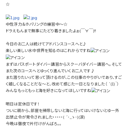
☆
中性浮力＆ホバリングの練習中～☆
ドラえもんまで無事にたどり着きましたよぉ(￣∀￣)!!
今日のお二人は続けてアドバンスコースへと♪
楽しい楽しい水中世界を知るのはこれからですね
まずはパスポートダイバー講習からスクーバダイバー講習へ。そして
また次のコースへとゆっくり進んでいくお二人です♪
また潜りたいって思って頂けるのが、この仕事のやりがいであり、すご
く嬉しくなることだな～と、改めて感じた一日となりました（ ´(ｴ)｀）
みんなもっともっと海を好きになってほしいですね
明日は定休日です！
ついに親から、部屋を掃除しないと海に行ってはいけないとゆー外
出禁止令が発令されました・・・・・( ´･_ゝ･)(涙)
今晩は徹夜で片付けがんばろ。。