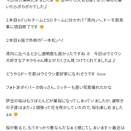
今日は大瀬崎に来ましたぁ
途中から天気も良くなり、現地に着
いたらポカポカでした♪
１本目ゎＦＵＮチームとＳＤチームに分かれて「湾内」へ、ドーモ君見
事に項目修了です
２本目ゎ皆で外側の「一本松」へ！
湾内に比べると少し透明度も良かったですね :8 今日はウミウシ
大好きなアキラちゃん博士がたくさん見つけてくれてましたよ♪
どうやらドーモ君はウミウシ愛好家になれそうです :love:
フォト派ダイバーの佐っさん、ミッチーも良い写真撮れたかな
伊豆の桜はもうほとんどが葉桜になってしまっていましたが、遅咲き
の子達はまだ×２頑張って花を咲かしていたので、桜も楽しめました
ょぉ
桜が散ると、もうすっかり春なんだなぁと感じてしまいます☆最近は