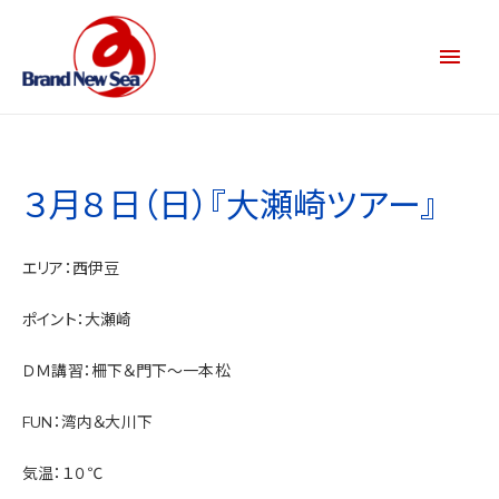
３月８日（日）『大瀬崎ツアー』
エリア：西伊豆
ポイント：大瀬崎
ＤＭ講習：柵下＆門下～一本松
FUN：湾内＆大川下
気温：１０℃