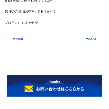
８日(水)は☆集まれ会☆ですよ～！！
皆様のご参加お待ちしております♪
ブログＵＰ：ミホ☆ヒデ
←
前の投稿
次の投稿
→