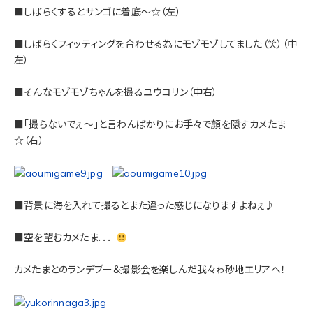
■しばらくするとサンゴに着底～☆（左）
■しばらくフィッティングを合わせる為にモゾモゾしてました（笑）（中
左）
■そんなモゾモゾちゃんを撮るユウコリン（中右）
■「撮らないでぇ～」と言わんばかりにお手々で顔を隠すカメたま
☆（右）
■背景に海を入れて撮るとまた違った感じになりますよねぇ♪
■空を望むカメたま．．．
カメたまとのランデブー＆撮影会を楽しんだ我々ゎ砂地エリアへ！