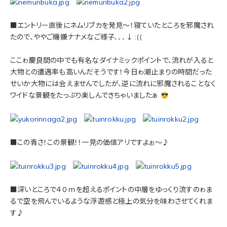
■エントリー直後にネムリブカを発見～！寝ていたところを邪魔され
たので、ややご機嫌ナナメなご様子．．．↓ :((
ここゎ慶良間の中でも有名なダイナミックポイントで、流れが入ると
大物との遭遇率も高いんだそうです！今日ゎ潮止まりの時間だった
せいか大物には会えませんでしたが、逆に流れに邪魔されることなく
ワイドな景観をたっぷり楽しんできちゃいましたぁ
■この青さ！この景観！！一見の価値アリですよぉ～♪
■深いところで４０ｍを超えるポイントの中層をゆっくり流すのゎま
るで空を飛んでいるような浮遊感と極上の気分を味わさせてくれま
す♪