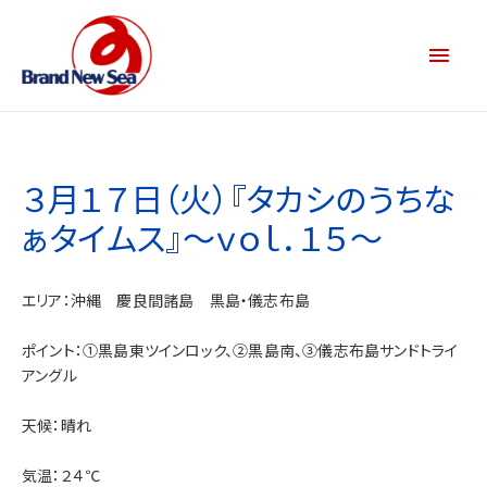
３月１７日（火）『タカシのうちな
ぁタイムス』～ｖｏｌ．１５～
エリア：沖縄 慶良間諸島 黒島・儀志布島
ポイント：①黒島東ツインロック、②黒島南、③儀志布島サンドトライ
アングル
天候：晴れ
気温：２４℃