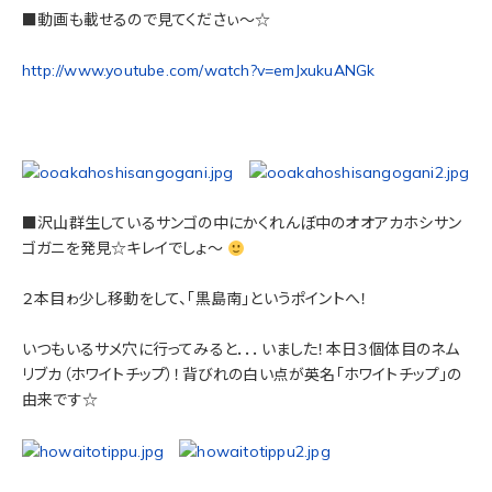
■動画も載せるので見てくださぃ～☆
http://www.youtube.com/watch?v=emJxukuANGk
■沢山群生しているサンゴの中にかくれんぼ中のオオアカホシサン
ゴガニを発見☆キレイでしょ～
２本目ゎ少し移動をして、「黒島南」というポイントへ！
いつもいるサメ穴に行ってみると．．．いました！本日３個体目のネム
リブカ（ホワイトチップ）！背びれの白い点が英名「ホワイトチップ」の
由来です☆