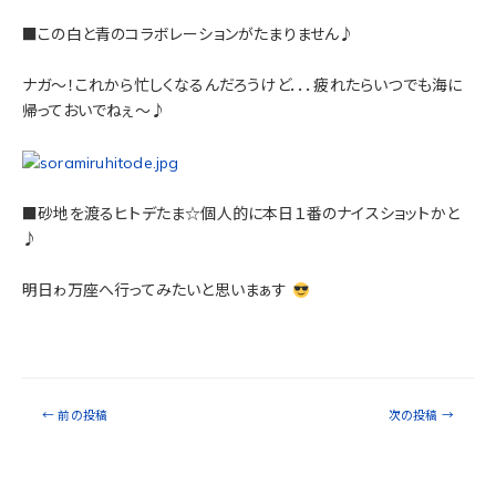
■この白と青のコラボレーションがたまりません♪
ナガ～！これから忙しくなるんだろうけど．．．疲れたらいつでも海に
帰っておいでねぇ～♪
■砂地を渡るヒトデたま☆個人的に本日１番のナイスショットかと
♪
明日ゎ万座へ行ってみたいと思いまぁす
←
前の投稿
次の投稿
→