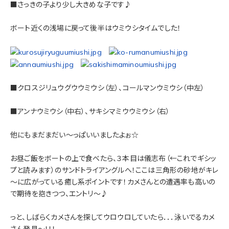
■さっきの子より少し大きめな子です♪
ボート近くの浅場に戻って後半はウミウシタイムでした！
■クロスジリュウグウウミウシ（左）、コールマンウミウシ（中左）
■アンナウミウシ（中右）、サキシマミウウミウシ（右）
他にもまだまだい～っぱいいましたよぉ☆
お昼ご飯をボートの上で食べたら、３本目は儀志布（←これでギシッ
プと読みます）のサンドトライアングルへ！ここは三角形の砂地がキレ
～に広がっている癒し系ポイントです！カメさんとの遭遇率も高いの
で期待を抱きつつ、エントリ～♪
っと、しばらくカメさんを探してウロウロしていたら．．．泳いでるカメ