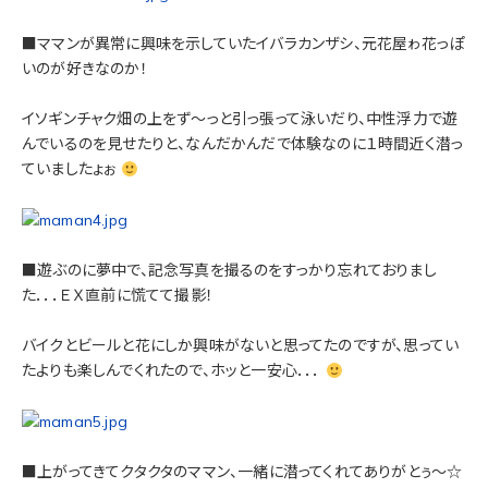
■ママンが異常に興味を示していたイバラカンザシ、元花屋ゎ花っぽ
いのが好きなのか！
イソギンチャク畑の上をず～っと引っ張って泳いだり、中性浮力で遊
んでいるのを見せたりと、なんだかんだで体験なのに１時間近く潜っ
ていましたょぉ
■遊ぶのに夢中で、記念写真を撮るのをすっかり忘れておりまし
た．．．ＥＸ直前に慌てて撮影！
バイクとビールと花にしか興味がないと思ってたのですが、思ってい
たよりも楽しんでくれたので、ホッと一安心．．．
■上がってきてクタクタのママン、一緒に潜ってくれてありがとぅ～☆