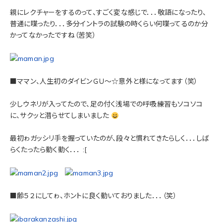
親にレクチャーをするのって、すごく変な感じで．．．敬語になったり、
普通に喋ったり．．．多分イントラの試験の時くらい何喋ってるのか分
かってなかったですね（苦笑）
■ママン、人生初のダイビンＧＵ～☆意外と様になってます（笑）
少しウネリが入ってたので、足の付く浅場での呼吸練習もソコソコ
に、サクッと潜らせてしまいました
最初ゎガッシリ手を握っていたのが、段々と慣れてきたらしく．．．しば
らくたったら動く動く．．． :[
■齢５２にしてゎ、ホントに良く動いておりました．．．（笑）