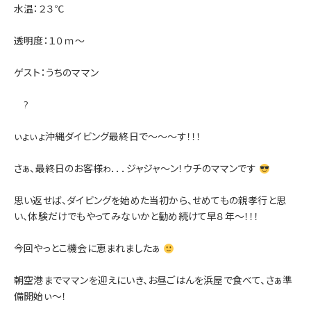
水温：２３℃
透明度：１０ｍ～
ゲスト：うちのママン
?
ぃょぃょ沖縄ダイビング最終日で～～～す！！！
さぁ、最終日のお客様ゎ．．．ジャジャ～ン！ウチのママンです
思い返せば、ダイビングを始めた当初から、せめてもの親孝行と思
い、体験だけでもやってみないかと勧め続けて早８年～！！！
今回やっとこ機会に恵まれましたぁ
朝空港までママンを迎えにいき、お昼ごはんを浜屋で食べて、さぁ準
備開始ぃ～！