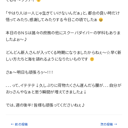
てもオ～ワラナイ
「やはり人は一人じゃ生きていけないんだぁ」と、都合の良い時だけ
悟ってみたり、感謝してみたりする今日この頃でしたぁ
本日のＢＮＳは諸々の庶務の他にスクーバダイバーの学科もありま
したよぉ～♪
どんどん新人さんが入ってくる時期になりましたからねぇ～☆早く新
しい方たちと海を語れるようになりたいものです
さぁ～明日も頑張ろぅ～！！！
．．．って、イテテテ↓久しぶりに荷物たくさん運んだら腰が．．．自分が
おっさんやなぁと思う瞬間が増えてきましたょ↓
では、週の後半！皆様も頑張ってくださいねぇ♪
←
前の投稿
次の投稿
→