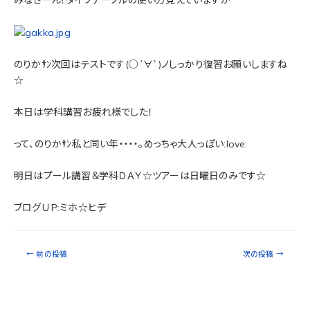
みなさーん！ダイブテーブルの使い方覚えていますか
のりかｻﾝ次回はテストです(○´∀`)ノしっかり復習お願いしますね
☆
本日は学科講習お疲れ様でした！
って、のりかｻﾝ私と同い年・・・・。めっちゃ大人っぽい:love:
明日はプール講習＆学科ＤＡＹ☆ツアーは日曜日のみです☆
ブログＵＰ:ミホ☆ヒデ
←
前の投稿
次の投稿
→