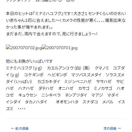
ファンダイブチーム：Ｓ森さん・ひーぽん
本日のヒットは『ミナミハコフグ』です！大きさ１センチくらいのかわい
い赤ちゃん２匹に会えました～！カメラの性能が悪く、、、、撮影出来な
かった事が悔やまれます。。
まだまだ、湾内で会えますので、見に行きましょう～！
他にもお魚がいっぱいです
ミナミハコフグ（ｙｇ） カエルアンコウ（白）（黒） クマノミ コブダ
イ（ｙｇ） コケギンポ ヘビギンポ マツバスズメダイ ソラスズメ
ダイ（いっぱい） カゴカキダイ ミジンベニハゼ ササハゼ サビ
ハゼ ハナハゼ ダテハゼ オニハゼ カサゴ ミノカサゴ ハオ
コゼ キュウセン ニシキベラ ネンブツダイ マアジ マダイ
イシダイ タカノハダイ オオモンハタ スナダコ メバル イス
ズミ ・・・・
←
前の投稿
次の投稿
→