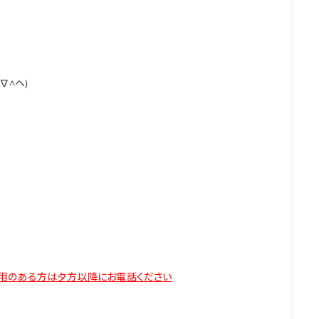
∇^ヘ)
御用のある方は夕方以降にお電話ください