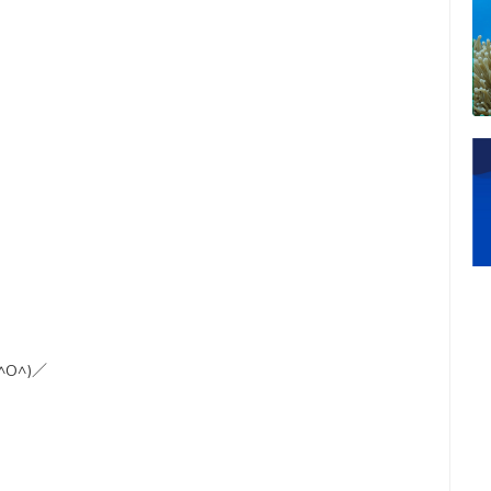
(^O^)／