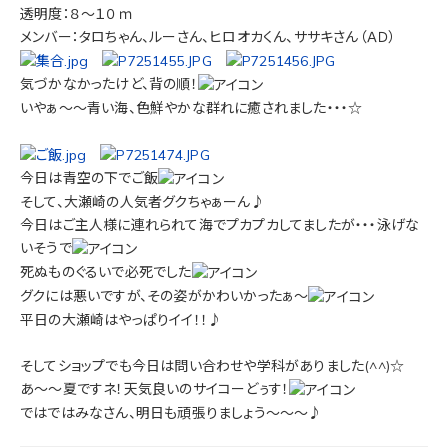
透明度：８～１０ｍ
メンバー：タロちゃん、ルーさん、ヒロオカくん、ササキさん（ＡＤ）
気づかなかったけど、背の順！
いやぁ～～青い海、色鮮やかな群れに癒されました・・・☆
今日は青空の下でご飯
そして、大瀬崎の人気者グクちゃぁーん♪
今日はご主人様に連れられて海でプカプカしてましたが・・・泳げな
いそうで
死ぬものぐるいで必死でした
グクには悪いですが、その姿がかわいかったぁ～
平日の大瀬崎はやっぱりイイ！！♪
そしてショップでも今日は問い合わせや学科がありました(^^)☆
あ～～夏ですネ！天気良いのサイコーどぅす！
ではではみなさん、明日も頑張りましょう～～～♪