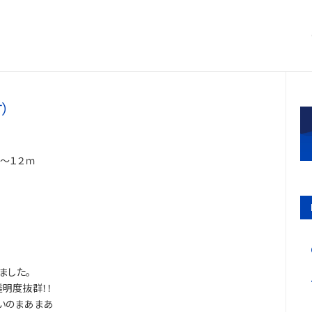
）
～１２ｍ
ました。
明度抜群！！
いのまあまあ