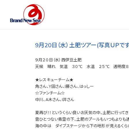
9月20日（水）土肥ツアー(写真ＵＰです
９月２０日（水）西伊豆土肥
天候 晴れ 気温 ３０℃ 水温 ２５℃ 透明度８
★レスキューチーム★
角さん、Y田さん、I藤さん、はっしー
☆ファンチーム☆
中川、A木さん、I井さん
夏再び！！というくらい良いお天気の中、土肥に行ってき
雲ひとつない青空の下、土肥のプールもいつもよりも透
海の中は ダイブステージから下の地形が見えるくら