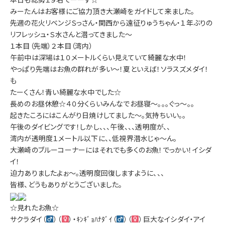
みーたんはお客様にご協力頂き大瀬崎をガイドして来ました。
先週の花火リベンジＳっさん・関西から遠征りゅうちゃん・１年ぶりの
リフレッシュ・Ｓ水さんと潜ってきました～
１本目（先端）２本目（湾内）
午前中は深場は１０メートルくらい見えていて綺麗な水中！
やっぱり先端はお魚の群れが多い～！夏といえば！ソラスズメダイ！
も
たーくさん！青い綺麗な水中でした☆
長めのお昼休憩☆４０分くらいみんなでお昼寝～。。。ぐっ～。。
起きたころにはこんがり日焼けしてました～。気持ちいい。。
午後のダイビングです！しかし、、、午後、、、透明度が、、
湾内が透明度１メートル以下に、、低視界潜水じゃ～ん。
大瀬崎のブルーコーナーにはそれでも多くのお魚！でっかい！イシダ
イ！
迫力ありましたよぉ～。透明度回復しますように、、、
皆様、どうもありがとうございました。
☆見れたお魚☆
サクラダイ（
）（
）・ｷﾝｷﾞｮﾊﾅﾀﾞｲ（
）（
）巨大なイシダイ・アイ