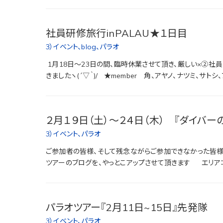
社員研修旅行inPALAU★１日目
3）イベント
、
blog
、
パラオ
1月18日～23日の間、臨時休業させて頂き、厳しい×②社員
きましたヽ(´▽｀)/ ★member 角、アヤノ、ナツミ、サトシ、
２月１９日（土）～２４日（木） 『ダイバー
3）イベント
、
パラオ
ご参加者の皆様、そして残念ながらご参加できなかった皆様
ツアーのブログを、やっとこアップさせて頂きます エリア：パ
パラオツアー『2月11日~15日』先発隊
3）イベント
、
パラオ