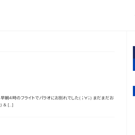
朝４時のフライトでパラオにお別れでした( ；∀；) まだまだお
& […]