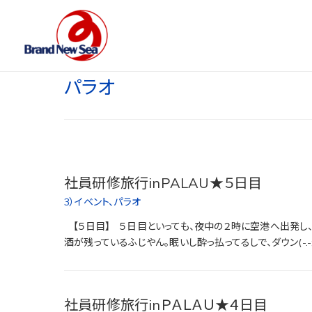
パラオ
社員研修旅行inPALAU★５日目
3）イベント
、
パラオ
【５日目】 ５日目といっても、夜中の２時に空港へ出発し、早
酒が残っているふじやん。眠いし酔っ払ってるしで、ダウン(-.-;) 
社員研修旅行inＰＡＬＡＵ★４日目