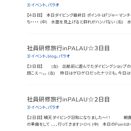
3）イベント
、
パラオ
【４日目】 本日ダイビング最終日 ポイントは『ジャーマン
ち・・・・ (中) 水面を見上げると群れがハンパない (右) 水中
社員研修旅行inPALAU☆３日目
3）イベント
、
blog
、
パラオ
【３日目】 (左) 出航前に遊んでたダイビングショップの
顔こえー。。 (左) 昨日はゲロゲロだったナツミも、今日は体調
社員研修旅行inPALAU☆２日目
3）イベント
、
パラオ
【２日目】 晴天ダイビング日和になりました～！！ 朝食
の準備をして 、、、行ってきます(^O^) (中) 本日のPointは・ 