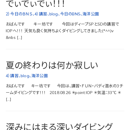
でぃでぃでぃ！！！
2）今日のＢＮＳ
、
4）講習
、
blog
、
今日のBNS
、
海洋公園
おばんです キー坊です 今回はディープSPとSDの講習で
IOPへ！！！ 天気も良く気持ちよくダイビングしてきました(*^^)v
&nbs […]
夏の終わりは何か寂しい
4）講習
、
blog
、
海洋公園
おばんです キー坊です 今回は、講習・ＦＵＮ・バディ潜水の3チ
ームダイビングです！！！ 2018.08.26 ＊point:IOP ＊気温：33℃ ＊
[…]
深みにはまる深いダイビング