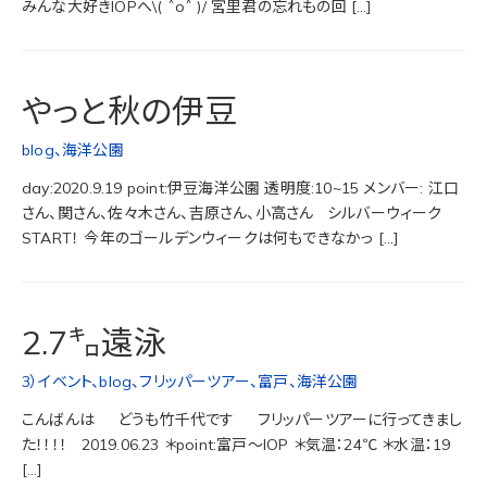
みんな大好きIOPへ\( ˆoˆ )/ 宮里君の忘れもの回 […]
やっと秋の伊豆
blog
、
海洋公園
day:2020.9.19 point:伊豆海洋公園 透明度:10~15 メンバー: 江口
さん、関さん、佐々木さん、吉原さん、小高さん シルバーウィーク
START！ 今年のゴールデンウィークは何もできなかっ […]
2.7㌔遠泳
3）イベント
、
blog
、
フリッパーツアー
、
富戸
、
海洋公園
こんばんは どうも竹千代です フリッパーツアーに行ってきまし
た！！！！ 2019.06.23 ＊point:富戸～IOP ＊気温：24℃ ＊水温：19
[…]