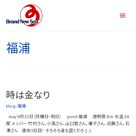
福浦
時は金なり
blog
、
福浦
day:9月21日（月曜日・祝日） point:福浦 透明度:８m 水温:24
度 メンバー:竹村さん、小高さん、山口智さん、優子さん、近藤さん、石
澤さん 連休3日目！ そろそろ道も空くだろ […]