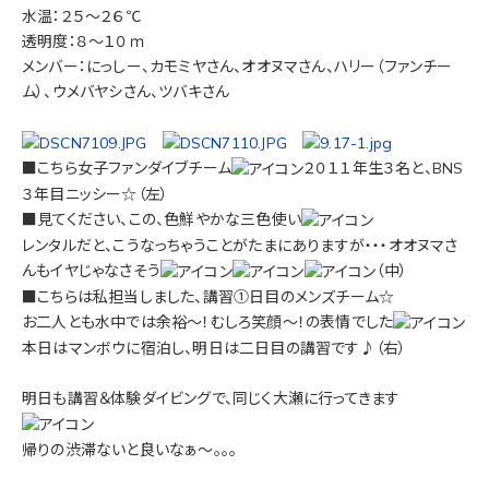
水温：２５～２６℃
透明度：８～１０ｍ
メンバー：にっしー、カモミヤさん、オオヌマさん、ハリー（ファンチー
ム）、ウメバヤシさん、ツバキさん
■こちら女子ファンダイブチーム
２０１１年生３名と、BNS
３年目ニッシー☆（左）
■見てください、この、色鮮やかな三色使い
レンタルだと、こうなっちゃうことがたまにありますが・・・オオヌマさ
んもイヤじゃなさそう
（中）
■こちらは私担当しました、講習①日目のメンズチーム☆
お二人とも水中では余裕～！むしろ笑顔～！の表情でした
本日はマンボウに宿泊し、明日は二日目の講習です♪（右）
明日も講習＆体験ダイビングで、同じく大瀬に行ってきます
帰りの渋滞ないと良いなぁ～。。。