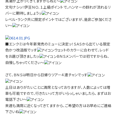
黒潮が上がってきてますからねぇ～
文句ナシッ！伊豆ＮＯ．１上級ポイントで、ハンマーの群れが流れるリ
バーに期待しましょうッ
レベル・ランク共に限定ポイントではございますが、是非ご参加くださ
い～
■エンクミは今年新発売のミューに決定ッ！ＳＡＳから出ている限定
色かつ改造版でっす
ウェットのカラーに合わせて、レッド
をお選び頂きましたッ
ＢＮＳメンバーでは初ですからね、
自慢しちゃってくださぃ～
さて、ＢＮＳは明日から日帰りツアー４連チャンでっす
土日はありがたいことに満席となっておりますが、人数によっては増
車も可能ですので、行きたいって方がいらっしゃいましたら、まずはお
電話下さい～
来週も満席に近くなってきてますから、ご希望の方はお早めにご連絡
下さいね