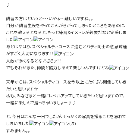
♪
講習の方はというと・・・いやぁ～難しいですね。。
自分が講習生役をやってこんがらがってしまったところもあるのに、
これを教えるとなると、もっと練習＆イメトレが必要だなと実感しま
した
あとはやはり、スペシャルティコースに進むとバディ同士の意思疎通
がすごく大切になります！！
人数が多くなるとなおさらッ！！
でもそれがまた、仲間と協力しあえて楽しいんですけどね
来年からは、スペシャルティコースを今以上にたくさん開催していき
たいと思います☆
私も、みなさまと一緒にレベルアップしていきたいと思いますので、
一緒に楽しんで潜っちゃいましょー♪♪
と、今日はこんな一日でしたが、せっかくの写真を撮ることを忘れて
しまいました
(涙)
すみません。。