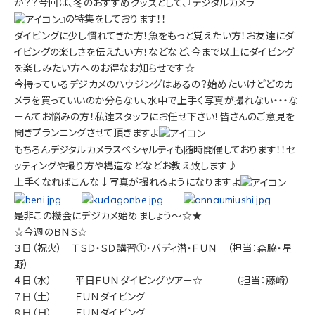
か？？今回は、冬のおすすめグッズとして、『デジタルカメラ
』の特集をしております！！
ダイビングに少し慣れてきた方！魚をもっと覚えたい方！お友達にダ
イビングの楽しさを伝えたい方！などなど、今まで以上にダイビング
を楽しみたい方へのお得なお知らせです☆
今持っているデジカメのハウジングはあるの？始めたいけどどのカ
メラを買っていいのか分らない、水中で上手く写真が撮れない・・・な
ーんてお悩みの方！私達スタッフにお任せ下さい！皆さんのご意見を
聞きプランニングさせて頂きますよ
もちろんデジタルカメラスペシャルティも随時開催しております！！セ
ッティングや撮り方や構造などなどお教え致します♪
上手くなればこんな↓写真が撮れるようになりますよ
是非この機会にデジカメ始めましょう～☆★
☆今週のＢＮＳ☆
３日（祝火） ＴＳＤ・ＳＤ講習①・バディ潜・ＦＵＮ （担当：森脇・星
野）
４日（水） 平日ＦＵＮダイビングツアー☆ （担当：藤崎）
７日（土） ＦＵＮダイビング
８日（日） ＦＵＮダイビング