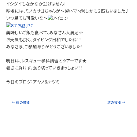
イシダイもなかなか逃げません!!
砂地には、ミノカサゴちゃんが～(@^▽^@)しかも２匹もいました♪
いつ見ても可愛いな～
美味しいご飯も食べて、みなさん大満足☆
お天気も良く、ダイビング日和でしたね！！
みなさま、ご参加ありがとうございました！
明日は、レスキュー学科講習とツアーです★
暑さに負けず、張り切っていきまっしょい！！
今日のブログ：アヤノ＆ナツミ
←
前の投稿
次の投稿
→