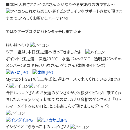
■本日入校されたイタバさん☆かなりやる気ありの方ですよ～
これから楽しいダイビングライフをサポートさせて頂きま
すので、よろしくお願いしまーす(^^)!
ではツアーブログにバトンタッチします☆★
はいは～い♪
ツアー組は、本日江之浦へ行ってきましたよー
ポイント：江之浦 気温：33℃ 水温：24～25℃ 透明度：5～8ｍ
メンバー：ミユキ氏、リョウさん、ゲンさん（体験ダイビング）
MyウェットGETのミユキ氏と、週１ペースで来てくれているリョウさ
ん
今日はリョウさんのお友達のゲンさんが、体験ダイビングに来てくれ
ましたよ～o(>▽<)o 初めてなのに、カナリ余裕のゲンさん♪ 「リト
ルマーメイドみたい!!」と、とても楽しんで頂けました(≧∇≦)
イシダイとにらめっこ中のリョウさん！