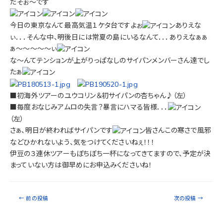
だそぉ～です
今日の東京なんて最高気温１ケタ台ですよぉ
ありえな
ぃ．．．そんな中、明後日には常夏の島にいるなんて．．．ありえなぁぁ
ぁ～～～～～ぃ
な～んてテンションが上がりっぱなしのサイパンメンバーさん達でし
たぁ
■初海外ツアーのユウコリン＆初サイパンの杏ちゃん♪（左）
■毎度おなじみアムロの失言？暴言にハマる皆様．．．
（左）
さぁ、明日が終わればサイパンです
皆さんこの寒さで風邪
などひかれないよう、気をつけてくださいねぇ！！！
伊豆の３連休ツアーもぼちぼち一杯になってきてますので、予定が決
まっていない方は御早めにお申込みくださいね！
←
前の投稿
次の投稿
→