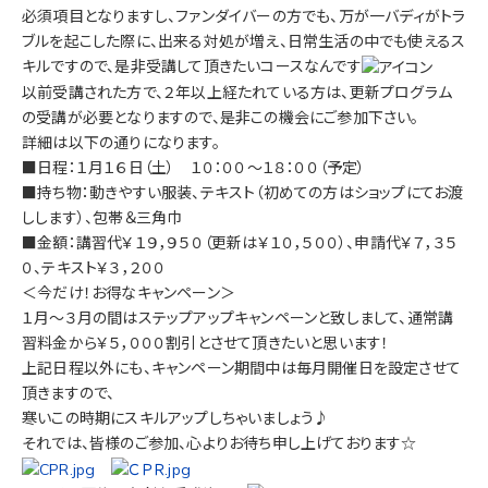
必須項目となりますし、ファンダイバーの方でも、万が一バディがトラ
ブルを起こした際に、出来る対処が増え、日常生活の中でも使えるス
キルですので、是非受講して頂きたいコースなんです
以前受講された方で、２年以上経たれている方は、更新プログラム
の受講が必要となりますので、是非この機会にご参加下さい。
詳細は以下の通りになります。
■日程：１月１６日（土） １０：００～１８：００（予定）
■持ち物：動きやすい服装、テキスト（初めての方はショップにてお渡
しします）、包帯＆三角巾
■金額：講習代￥１９，９５０（更新は￥１０，５００）、申請代￥７，３５
０、テキスト￥３，２００
＜今だけ！お得なキャンペーン＞
１月～３月の間はステップアップキャンペーンと致しまして、通常講
習料金から￥５，０００割引とさせて頂きたいと思います！
上記日程以外にも、キャンペーン期間中は毎月開催日を設定させて
頂きますので、
寒いこの時期にスキルアップしちゃいましょう♪
それでは、皆様のご参加、心よりお待ち申し上げております☆