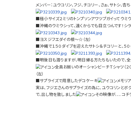
メンバー：ユウコリン、フジ、チコリー、さぉ、サトシ、杏ち
■極小サイズ２ミリのトンプソンアワツブガイってウミ
■沖縄のウミウシって、遠くからでも目立つんです！シラ
■ヨスジフエダイの根～☆（左）
■沖縄で１５０ダイブを迎えたサトシ＆チコリーと、５
■明後日も潜りますが、明日帰る方たちもいたので、
全員お揃いのオーシャンビーチＴシャツ（２０
（左）
■サプライズで用意したデコケーキ
メモリア
実は、フジエさんのサプライズの為に、ユウコリンとボ
で、出し物を致しました
その映像が．．．コチ