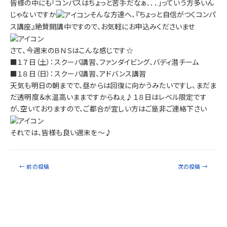
皆様の中にも「コンパスはちょっと苦手だなぁ．．．」っていう方多いん
じゃないですか
そんな方達へ、『ちょっと自信がつくコンパ
ス講座』絶賛開講中ですので、お気軽にお申込みくださいませ
さて、今週末のＢＮＳはこんな感じです☆
■１７日（土）：スクーバ講習、ファンダイビング、バディ潜チーム
■１８日（日）：スクーバ講習、アドバンス講習
天気も明日の朝までで、昼からは回復に向かうみたいですし、まだま
だ透明度＆水温高いままですからねぇ♪１８日はレベル限定です
が、空いておりますので、ご都合が宜しい方はご是非ご連絡下さい
それでは、皆様も良い週末を～♪
←
前の投稿
次の投稿
→