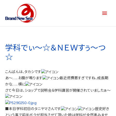
学科でぃ～☆＆ＮＥＷすぅ～つ
☆
こんばんは、タカシです
あ～．．．お腹が鳴ります
最近燃費悪すぎですね、成長期
かな．．．横に
さて今日は、ショップで説明会＆学科講習が開催されていましたぁ～
■本日学科初日のタニヤマさんです
歴史好き
という事で前半ボクが担当させて頂いた時は学科が全然進みませ