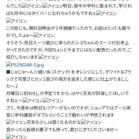
んでした
明日、後半の学科に進まれて、早けれ
ば６月中にはダイバーになれちゃうかもですねぇ
この他にも、無料説明会が２件開催だったので、お店はとっても賑や
かでしたょぉ～
そうそう、先日スーツ選びに来られたシズちゃんのスーツが出来上
がってきたのですが、今回ちょっと今までにはない配色だったので、ご
紹介しちゃいます
■じゃじゃ～ん☆縫い糸（ステッチ）をオレンジにして、ホワイト＆ブラ
ックで可愛さとカッコ良さの両方を追求した感じに仕上がりましし
た～♪
月曜日に初おろしの予定ですから、はやく天気が回復してほしいで
すねぇ～
さて、今週末は明日もツアーがないのですが、ショップではプール実
習に学科講習がダブルということで賑わいが予想されます
天気も少しは良くなるのかな
良かったら皆様お菓子でも持って、遊びにきてくださいませ～