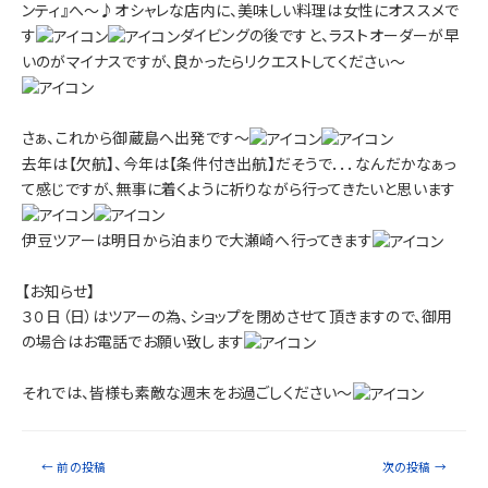
ンティ』へ～♪オシャレな店内に、美味しい料理は女性にオススメで
す
ダイビングの後ですと、ラストオーダーが早
いのがマイナスですが、良かったらリクエストしてくださぃ～
さぁ、これから御蔵島へ出発です～
去年は【欠航】、今年は【条件付き出航】だそうで．．．なんだかなぁっ
て感じですが、無事に着くように祈りながら行ってきたいと思います
伊豆ツアーは明日から泊まりで大瀬崎へ行ってきます
【お知らせ】
３０日（日）はツアーの為、ショップを閉めさせて頂きますので、御用
の場合はお電話でお願い致します
それでは、皆様も素敵な週末をお過ごしください～
←
前の投稿
次の投稿
→