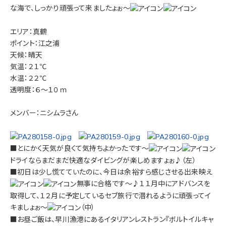
な海で、しっかり頑張って来ましたょぉ～
エリア：真鶴
ポイント：江之浦
天候：晴天
気温：２１℃
水温：２２℃
透明度：６～１０ｍ
メンバー：ニシムラさん
■とにかく天気が良くて気持ちよかったです～
ドライならまだまだ快適なダイビングが楽しめますょぉ♪（左）
■初日は少し慌てていたのに、今日は余裕すら感じさせる出来映え
無事に合格です～♪１１月中にアドバンスを
取得して、１２月に予定しているセブ旅行で潜れるように頑張ってイ
キましょぉ～
（中）
■お昼ご飯は、早川漁港にあるイタリアンレストラン『ボルトイルキャ