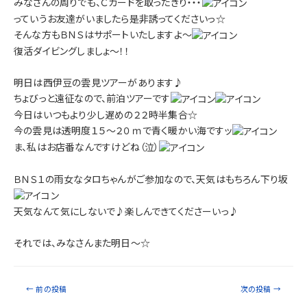
みなさんの周りでも、Ｃカードを取ったきり・・・
っていうお友達がいましたら是非誘ってくださいっ☆
そんな方もＢＮＳはサポートいたしますよ～
復活ダイビングしましょ～！！
明日は西伊豆の雲見ツアーがあります♪
ちょびっと遠征なので、前泊ツアーです
今日はいつもより少し遅めの２２時半集合☆
今の雲見は透明度１５～２０ｍで青く暖かい海ですッ
ま、私はお店番なんですけどね（泣）
ＢＮＳ１の雨女なタロちゃんがご参加なので、天気はもちろん下り坂
天気なんて気にしないで♪楽しんできてくださーいっ♪
それでは、みなさんまた明日～☆
←
前の投稿
次の投稿
→