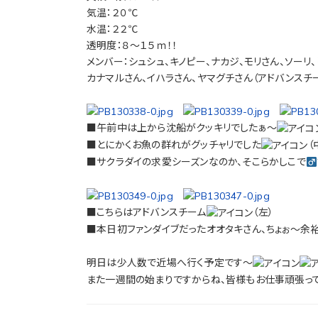
気温：２０℃
水温：２２℃
透明度：８～１５ｍ！！
メンバー：シュシュ、キノピー、ナカジ、モリさん、ソーリ
カナマルさん、イハラさん、ヤマグチさん（アドバンスチ
■午前中は上から沈船がクッキリでしたぁ～
■とにかくお魚の群れがグッチャリでした
（
■サクラダイの求愛シーズンなのか、そこらかしこで
■こちらはアドバンスチーム
（左）
■本日初ファンダイブだったオオタキさん、ちょぉ～余
明日は少人数で近場へ行く予定です～
また一週間の始まりですからね、皆様もお仕事頑張っ