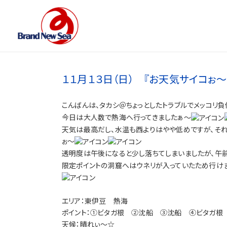
１１月１３日（日） 『お天気サイコぉ
こんばんは、タカシ＠ちょっとしたトラブルでメッコリ負
今日は大人数で熱海へ行ってきましたぁ～
天気は最高だし、水温も西よりはやや低めですが、それ
ぉ～
透明度は午後になると少し落ちてしまいましたが、午
限定ポイントの洞窟へはウネリが入っていたため行け
エリア：東伊豆 熱海
ポイント：①ビタガ根 ②沈船 ③沈船 ④ビタガ根
天候：晴れぃ～☆