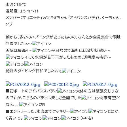
水温：１９℃
透明度：１５ｍ～！！
メンバー：マリエッティ＆ツキミちゃん（アドバンスバディ）、くーちゃん、
ソリ
朝から、多少のハプニングがあったものの、なんとか全員集合で現地
到着でしたぁ～
天気は最高ぅ～
平日なので海もほぼ貸切状態ぃ～
そして水温が若干下がったものの、透明度も抜群～
絶好のダイビング日和でしたねぇ
■初ボートのアドバンスバディ
大体の方は緊張交じりな
のですが、こちらのバディは楽しさ全開でした
将来有望だ
なぁ．．．
（左）
■エントリーした、水底までクッキリ～
とにか
く青いです
（中・右）