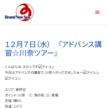
１２月７日（水） 『アドバンス講
習☆川奈ツアー』
こんばんは、タカシです
今日はアドバンスの講習で、川奈へ行ってきましたぁ～
エリア：東伊豆
ポイント：川奈 ①…馬の背、②…尾竜
天候：晴れ！
気温：１５℃