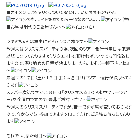
■カイメンにビッタリくっついて擬態していたオオモンちゃん
でも、ライトをあてたら一発なのねん．．．
（左）
■お昼は網代のご飯屋さんへ～
（右）
ツキミちゃんは無事にアドバンス合格です～
今週末はクリスマスパーティの為、次回のツアー催行予定日は来週
以降になっておりますが、リクエストを頂ければ、いつでも開催致し
ますので、潜り納めの日程が決まりましたら、まずご一報下さいねぇ
～
来週末の１７日（土）・１８日（日）は各日共にツアー催行が決まってお
ります
メンバー次第ですが、１８日は『クリスマス☆ＩＯＰ水中ツリーツア
ー』を企画中ですので、是非ご検討下さい～
今週末のクリスマスパーティですが、若干ですが席が空いております
ので、今からでも『参加できますッ！』って方は、ご連絡お待ちしており
ます
それでは、また明日～