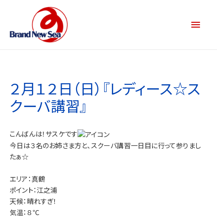
２月１２日（日）『レディース☆ス
クーバ講習』
こんばんは！サスケです
今日は３名のお姉さま方と、スクーバ講習一日目に行って参りまし
たぁ☆
エリア：真鶴
ポイント：江之浦
天候：晴れすぎ！
気温：８℃