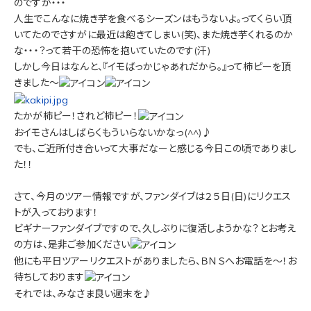
のですが・・・
人生でこんなに焼き芋を食べるシーズンはもうないよ。ってくらい頂
いてたのでさすがに最近は飽きてしまい(笑)、また焼き芋くれるのか
な・・・？って若干の恐怖を抱いていたのです(汗)
しかし今日はなんと、『イモばっかじゃあれだから。』って柿ピーを頂
きました～
たかが柿ピー！されど柿ピー！
おイモさんはしばらくもういらないかなっ(^^)♪
でも、ご近所付き合いって大事だなーと感じる今日この頃でありまし
た！！
さて、今月のツアー情報ですが、ファンダイブは２５日(日)にリクエス
トが入っております！
ビギナーファンダイブですので、久しぶりに復活しようかな？とお考え
の方は、是非ご参加ください
他にも平日ツアーリクエストがありましたら、ＢＮＳへお電話を～！お
待ちしております
それでは、みなさま良い週末を♪