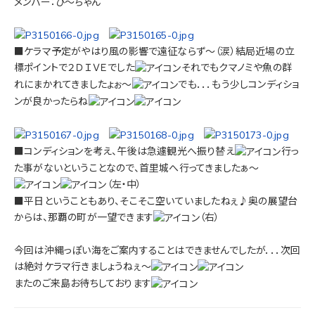
メンバー：ひ～ちゃん
■ケラマ予定がやはり風の影響で遠征ならず～（涙）結局近場の立
標ポイントで２ＤＩＶＥでした
それでもクマノミや魚の群
れにまかれてきましたょぉ～
でも．．．もう少しコンディショ
ンが良かったらね
■コンディションを考え、午後は急遽観光へ振り替え
行っ
た事がないということなので、首里城へ行ってきましたぁ～
（左・中）
■平日ということもあり、そこそこ空いていましたねぇ♪奥の展望台
からは、那覇の町が一望できます
（右）
今回は沖縄っぽい海をご案内することはできませんでしたが．．．次回
は絶対ケラマ行きましょうねぇ～
またのご来島お待ちしております