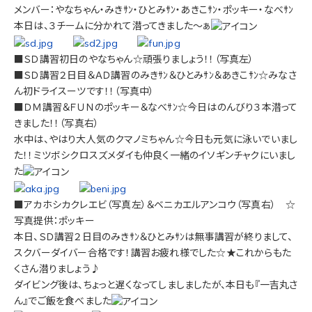
メンバー：やなちゃん・みきｻﾝ・ひとみｻﾝ・あきこｻﾝ・ポッキー・なべｻﾝ
本日は、３チームに分かれて潜ってきました～ぁ
■ＳＤ講習初日のやなちゃん☆頑張りましょう！！（写真左）
■ＳＤ講習２日目＆ＡＤ講習のみきｻﾝ＆ひとみｻﾝ＆あきこｻﾝ☆みなさ
ん初ドライスーツです！！（写真中）
■ＤＭ講習＆ＦＵＮのポッキー＆なべｻﾝ☆今日はのんびり３本潜って
きました！！（写真右）
水中は、やはり大人気のクマノミちゃん☆今日も元気に泳いでいまし
た！！ミツボシクロスズメダイも仲良く一緒のイソギンチャクにいまし
た
■アカホシカクレエビ（写真左）＆ベニカエルアンコウ（写真右） ☆
写真提供：ポッキー
本日、ＳＤ講習２日目のみきｻﾝ＆ひとみｻﾝは無事講習が終りまして、
スクバーダイバー合格です！講習お疲れ様でした☆★これからもた
くさん潜りましょう♪
ダイビング後は、ちょっと遅くなってしましましたが、本日も『一吉丸さ
ん』でご飯を食べました