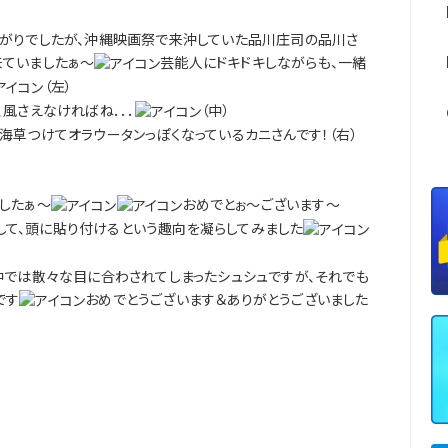
下がりでしたが、沖縄映画祭で来沖していた品川庄司の品川さ
来ていましたぁ～
芸能人にドキドキしながらも、一緒
（左）
風さえなければね．．．
（中）
海草つけてオラウータンっぽくなっているカニさんです！（右）
したぁ～
おめでとぉ～ございます～
して、頭に貼り付けるという趣向を凝らしてみました
中では散々な目に合わされてしまったシュシュですが、それでも
です
おめでとうございます＆ありがとうございました