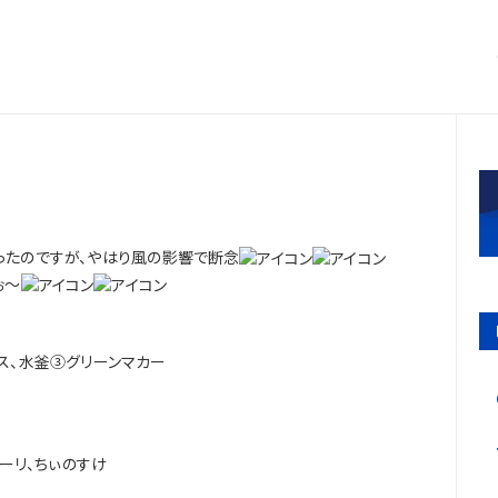
ったのですが、やはり風の影響で断念
ぉ～
ス、水釜③グリーンマカー
ソーリ、ちぃのすけ