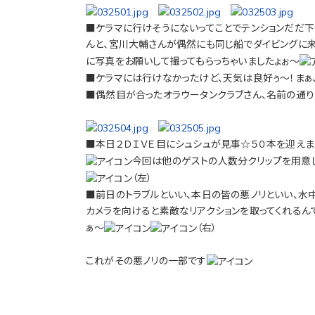
■ケラマに行けそうにないってことでテンションだだ
んと、宮川大輔さんが偶然にも同じ船でダイビングに
に写真をお願いして撮ってもらっちゃいましたょぉ～
■ケラマには行けなかったけど、天気は良好ぅ～！まぁ、
■偶然目が合ったオラウータンクラブさん、名前の通り
■本日２ＤＩＶＥ目にシュシュが見事☆５０本を迎えま
今回は他のゲストの人数分クリップを用意
（左）
■前日のトラブルといい、本日の皆の悪ノリといい、水
カメラを向けると素敵なリアクションを取ってくれるん
ぁ～
（右）
これがその悪ノリの一部です