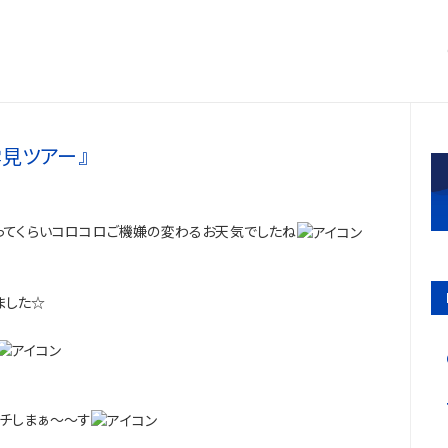
雲見ツアー』
ってくらいコロコロご機嫌の変わるお天気でしたね
ました☆
ッチしまぁ～～す