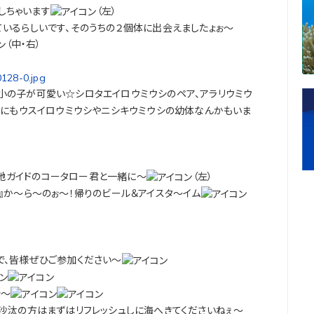
しちゃいます
（左）
いるらしいです、そのうちの２個体に出会えましたょぉ～
（中・右）
小の子が可愛い☆シロタエイロウミウシのペア、アラリウミウ
他にもウスイロウミウシやニシキウミウシの幼体なんかもいま
地ガイドのコータロー君と一緒に～
（左）
』か～ら～のぉ～！帰りのビール＆アイスタ～イム
で、皆様ぜひご参加ください～
ぉ～
沙汰の方はまずはリフレッシュしに海へきてくださいねぇ～