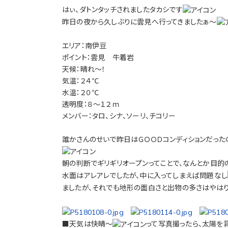
はぃ、ダトンタッチされましたタカシです
昨日の夜から久しぶりに雲見へ行ってきましたぁ～
エリア：南伊豆
ポイント：雲見 牛着岩
天候：晴れ～！
気温：２４℃
水温：２０℃
透明度：８～１２ｍ
メンバー：タロ、シナ、ソーリ、チコリー
誰かさんのせいで昨日はＧＯＯＤコンディションだっ
朝の判断でギリギリオープンってことで、なんとか目的
水面はアレアレでしたが、中に入ってしまえば問題なし
ましたが、それでも地形の面白さと出物の多さはやは
■天気は快晴～
って写真撮ったら、太陽を