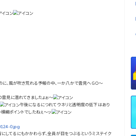
たのに、風が吹き荒れる予報の中、一か八かで雲見へＧＯ～
の雲見に潜れてきましたょぉ～
午後になるにつれてウネリと透明度の低下はあり
り横綱ポイントでしたねぇ～ッ
背にしてるにもかかわらず、全員が目をつぶるというミステイク