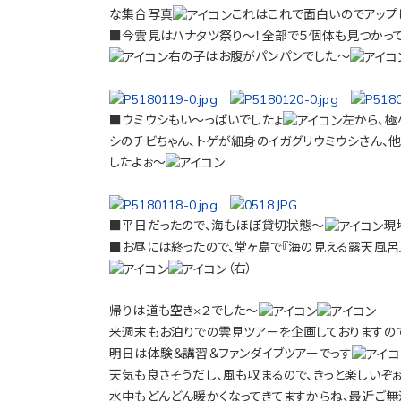
な集合写真
これはこれで面白いのでアップ
■今雲見はハナタツ祭り～！全部で５個体も見つかって
右の子はお腹がパンパンでした～
■ウミウシもい～っぱいでしたょ
左から、極
シのチビちゃん、トゲが細身のイガグリウミウシさん、
したよぉ～
■平日だったので、海もほぼ貸切状態～
現
■お昼には終ったので、堂ヶ島で『海の見える露天風呂
（右）
帰りは道も空き×２でした～
来週末もお泊りでの雲見ツアーを企画しておりますの
明日は体験＆講習＆ファンダイブツアーでっす
天気も良さそうだし、風も収まるので、きっと楽しいぞ
水中もどんどん暖かくなってきてますからね、最近ご無